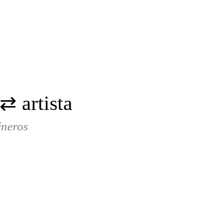
⇄ artista
neros​