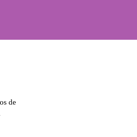
os de
.