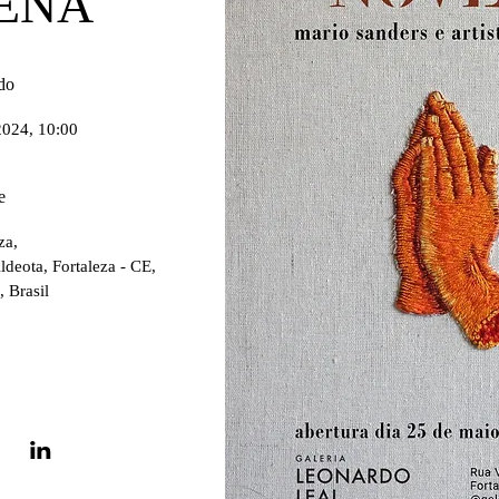
ENA
do
2024, 10:00
e
za
, 
deota, Fortaleza - CE, 
 Brasil