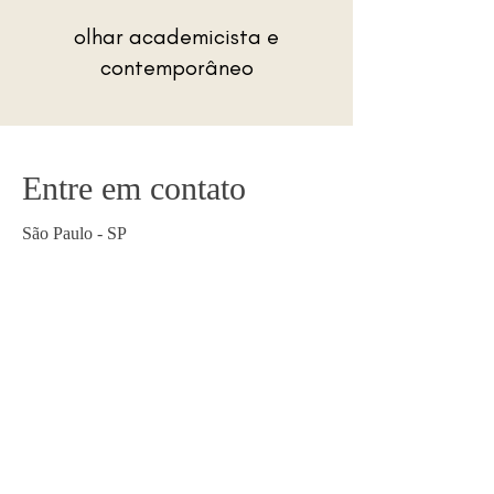
olhar academicista e
contemporâneo
Entre em contato
São Paulo - SP
(11) 9 3422-7060
alojuliamareco@gmail.com
Nome completo