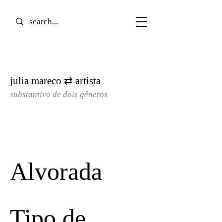
julia mareco ⇄ artista
substantivo de dois gêneros​
Alvorada
Tipo de