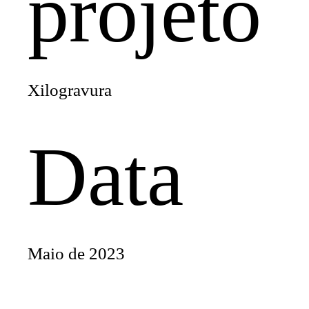
projeto
Xilogravura
Data
Maio de 2023