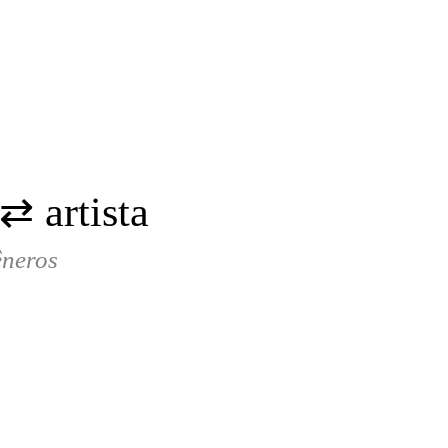
⇄ artista
neros​